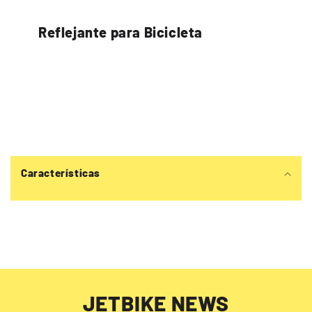
Reflejante para Bicicleta
C
o
Características
n
t
e
n
i
d
o
JETBIKE NEWS
d