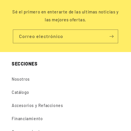
e
Sé el primero en enterarte de las ultimas noticias y
s
las mejores ofertas.
p
l
Correo electrónico
e
g
a
b
SECCIONES
l
e
Nosotros
Catálogo
Accesorios y Refacciones
Financiamiento